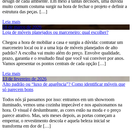
design de cada ambiente. Em meio a tantas decisões, uma dúvida
muito comum costuma surgir na hora de fechar o projeto e definir a
estrutura das peças. […]
Leia mais
18 de março de 2026
Loja de móveis planejados ou marceneiro: qual escolher?
Chegou a hora de mobiliar a casa e surgiu a dúvida: contratar um
marceneiro local ou ir a uma loja de móveis planejados de alto
padrão? A escolha vai muito além do preço. Envolve qualidade,
prazo, garantia e o resultado final que você vai conviver por anos.
Vamos apresentar os pontos centrais de cada opção […]
Leia mais
13 de fevereiro de 2026
Alto padrão ou “luxo de aparência”? Como identificar móveis que
só parecem bons
Todos nós já passamos por isso: entramos em um showroom
iluminado, vemos uma cozinha impecável e nos apaixonamos na
hora. O visual é deslumbrante, as cores estão na moda e o preço
parece atrativo. Mas, seis meses depois, as portas começam a
emperrar, o revestimento descola e aquela beleza inicial se
transforma em dor de […]